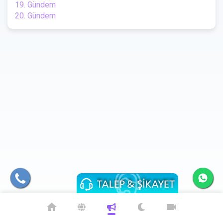
19. Gündem
20. Gündem
home
videocam