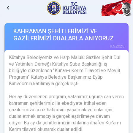
navigate_before
KAHRAMAN ŞEHİTLERİMİZİ VE
GAZİLERİMİZİ DUALARLA ANIYORUZ
9.5.2025
Kütahya Belediyemiz ve Harp Malulü Gaziler Şehit Dul
ve Yetimleri Derneği Kütahya Şube Başkanlığı iş
birliğiyle düzenlenen "Kur’an-ı Kerim Tilaveti ve Mevlit
Programı" Kütahya Belediye Başkanımız Eyüp
Kahveci’nin katılımıyla gerçekleşti.
Her ay düzenlenen program, vatanımız uğruna can veren
kahraman şehitlerimiz ile ebediyete irtihal eden
gazilerimizin aziz hatırasını yaşatmak ve onlar için
dualar etmek amacıyla gerçekleştirilmeye devam
ediyor. Bu ay da şehitlerimizin ruhlarına ithafen Kur’an-ı
Kerim tilaveti okunarak dualar edildi.