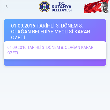
navigate_before
01.09.2016 TARİHLİ 3. DÖNEM 8.
OLAĞAN BELEDİYE MECLİSİ KARAR
ÖZETİ
6.9.2016
01.09.2016 TARİHLİ 3. DÖNEM 8. OLAĞAN KARAR
ÖZETİ