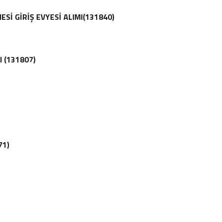
İ GİRİŞ EVYESİ ALIMI(131840)
I (131807)
71)