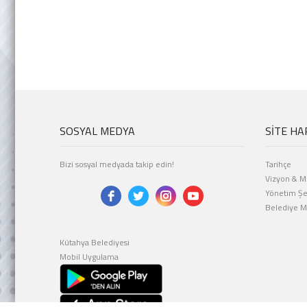
SOSYAL MEDYA
SİTE HA
Bizi sosyal medyada takip edin!
Tarihçe
Vizyon & M
Yönetim Ş
Belediye Me
Kütahya Belediyesi
Mobil Uygulama