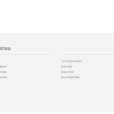
RİTASI
Son Depremler
isyon
Videolar
eması
Duyurular
clisi
Kurumsal Mail